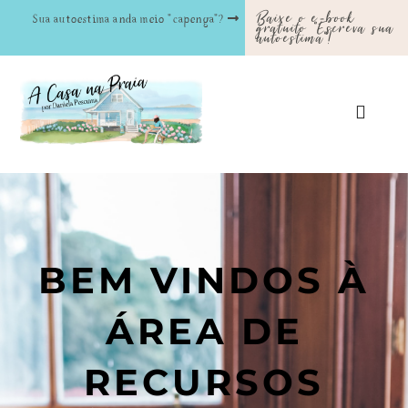
Baixe o e-book
Sua autoestima anda meio "capenga"?
gratuito "Escreva sua
autoestima"!
BEM VINDOS À
ÁREA DE
RECURSOS