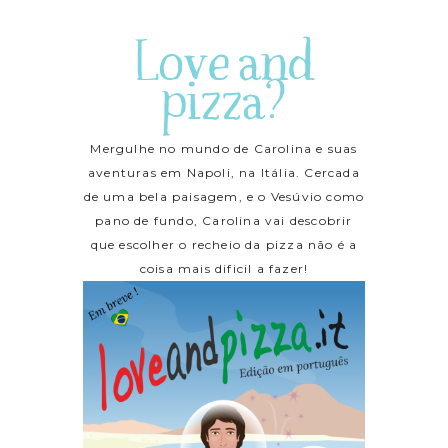
Love and
pizza?
Mergulhe no mundo de Carolina e suas
aventuras em Napoli, na Itália. Cercada
de uma bela paisagem, e o Vesúvio como
pano de fundo, Carolina vai descobrir
que escolher o recheio da pizza não é a
coisa mais dificil a fazer!