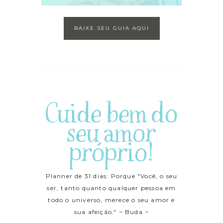
BAIXE SEU GUIA AQUI
Cuide bem do
seu amor
próprio!
Planner de 31 dias: Porque "Você, o seu
ser, tanto quanto qualquer pessoa em
todo o universo, merece o seu amor e
sua afeição." ~ Buda ~