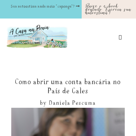
Baixe o e-book
Sua autoestima anda meio "capenga"?
gratuito "Escreva sua
autoestima"!
Como abrir uma conta bancária no
País de Gales
by
Daniela Pescuma