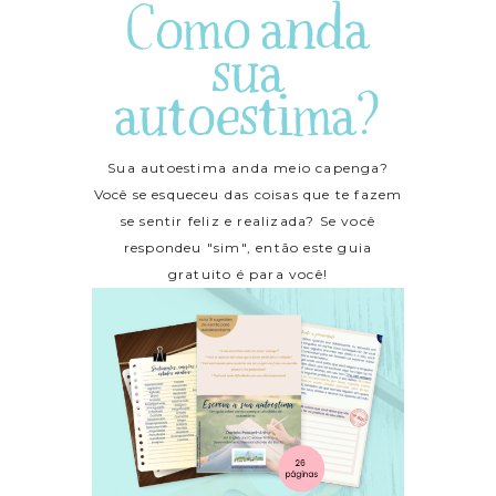
Como anda
sua
autoestima?
Sua autoestima anda meio capenga?
Você se esqueceu das coisas que te fazem
se sentir feliz e realizada? Se você
respondeu "sim", então este guia
gratuito é para você!