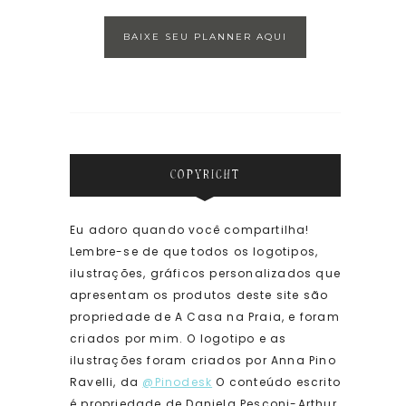
BAIXE SEU PLANNER AQUI
COPYRIGHT
Eu adoro quando você compartilha!
Lembre-se de que todos os logotipos,
ilustrações, gráficos personalizados que
apresentam os produtos deste site são
propriedade de A Casa na Praia, e foram
criados por mim. O logotipo e as
ilustrações foram criados por Anna Pino
Ravelli, da
@Pinodesk
O conteúdo escrito
é propriedade de Daniela Pesconi-Arthur.