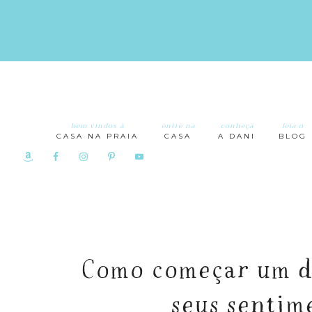
bem vindos à
entre na
conheça
leia o
CASA NA PRAIA
CASA
A DANI
BLOG
Como começar um d
seus sentim