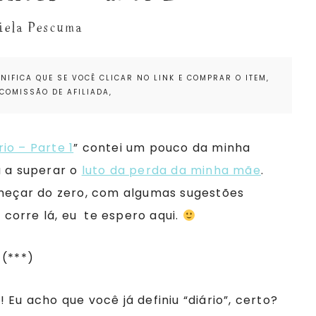
iela Pescuma
NIFICA QUE SE VOCÊ CLICAR NO LINK E COMPRAR O ITEM,
COMISSÃO DE AFILIADA,
o – Parte 1
” contei um pouco da minha
u a superar o
luto da perda da minha mãe
.
eçar do zero, com algumas sugestões
 corre lá, eu te espero aqui.
(***)
 Eu acho que você já definiu “diário”, certo?