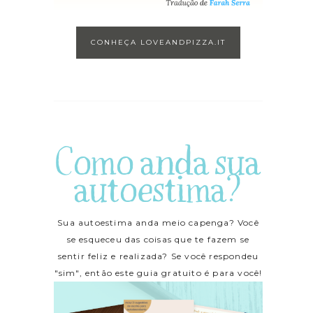
CONHEÇA LOVEANDPIZZA.IT
Como anda sua
autoestima?
Sua autoestima anda meio capenga? Você
se esqueceu das coisas que te fazem se
sentir feliz e realizada? Se você respondeu
"sim", então este guia gratuito é para você!