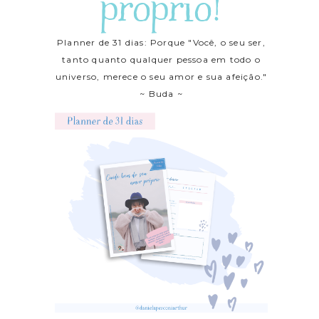
próprio!
Planner de 31 dias: Porque "Você, o seu ser,
tanto quanto qualquer pessoa em todo o
universo, merece o seu amor e sua afeição."
~ Buda ~